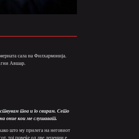
амерната сала на Филхармонија.
 Агни Авшар.
вствувам тоа и го свирам.
С
ето
 на оние кои ме слушааат.
како што му прилега на неговиот
от, тој повеќе од две децении е