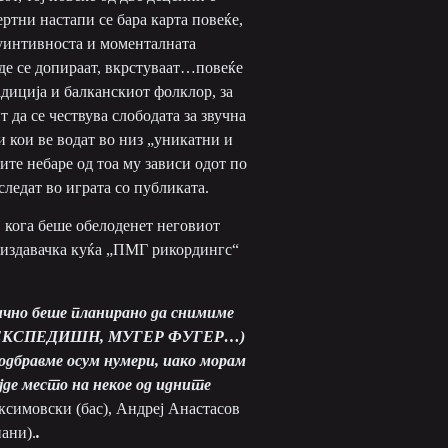
ртни настапи се бара карта повеќе,
туинтивноста и моменталната
аде се допираат, вкрстуваат…повеќе
адиција и балканскиот фолклор, за
 да се чествува слободата за звучна
 кои ве водат во низ „уникатни и
те небаре од тоа му зависи одот по
ледат во играта со публиката.
, кога беше обелоденет неговиот
а издавачка куќа „ПМГ рикордингс“
вично беше планирано да снимиме
СТ ЕКСПЕДИШН, МУГЕР ФУГЕР…)
одбравме осум нумери, иако морам
ајде место на некое од идните
ксимовски (бас), Андреј Анастасов
ани).
.