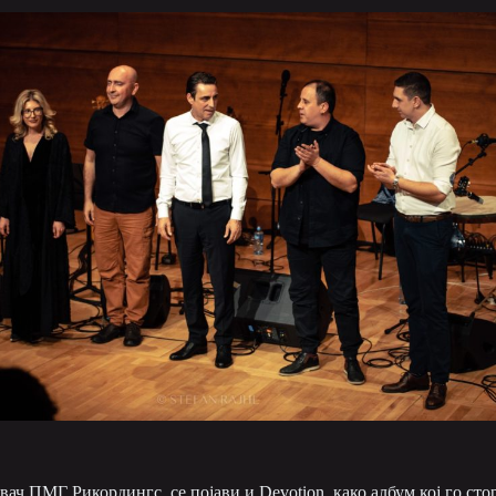
вач ПМГ Рикордингс, се појави и Devotion, како албум кој го ст