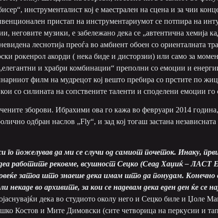
исер“, инструменталист кој е маестрален на сцена и за чии конце
онвенционален пристап на инструментариумот се потпира на ин
и, неговите музики, е забележано дека се „автентична хемија к
невидена леснотија преоѓа во амбиент обоен со ориенталната тр
ски рокенрол акорди ( нека биде и дисторзии) или само за момент
 „елегантни и храбри комбинации“ преполни со емоции и енергии
нарниот филм на мудрецот кој вешто пребира со прстите по жици
кои со силината на сопствените таленти и споделени емоции го с
ечените зборови. Ибрахими ова го кажа во февруари 2014 година
олично одбран наслов „Fly“, и зад кој тогаш застана независнат
си го пожелував да ми се случи од самиот почеток. Инаку, пр
деа работите рековме, всушност Сецко
(Сеад Хаџиќ – ЛА
овеќе затоа што знаеше дека имам што да понудам. Конечно 
и некаде во архивите, за кои се надевам дека
еден ден
ќе се н
ојаснувајќи дека во студиото околу него и Сецко биле и Џоле Ма
ашко Костов и Мите Димовски (сите четворица на перкусии и тап