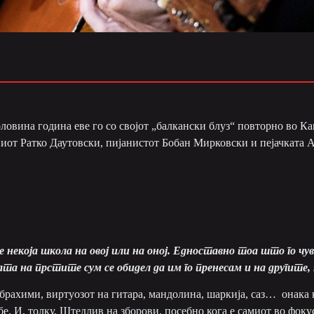
ловина година еве го со својот „балкански блуз“ повторно во К
жниот Ратко Даутовски, пијанистот Бобан Мирковски и пејачката
е некоја школа на овој или на оној. Едноставно тоа што го чу
ата на
прстите сум се обидел да им го пренесам и на другите
,
брахими, виртуозот на гитара, мандолина, шаркија, саз… онака 
бе. И, толку. Штедлив на зборови, посебно кога е самиот во фокус