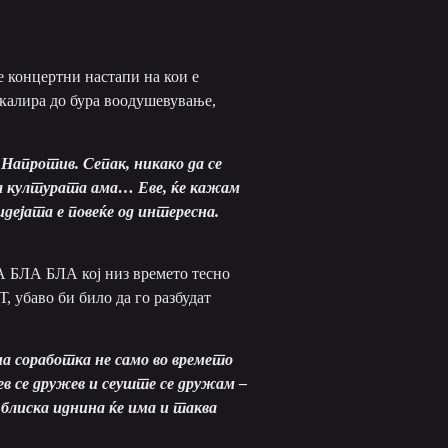
е концертни настапи на кои е
скалира до бура воодушевување,
 Напротив. Сепак, никако да се
 за културата ама… Еве, ќе кажам
идејата е повеќе од интересна.
ЛА БЛА БЛА кој низ времето тесно
 убаво би било да го разбудат
лна соработка не само во времето
рев се дружев и сеуште се дружам –
 блиска иднина ќе има и таква