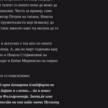
 талент со ништо нема да може да
риказни. Чисто за пример, само
имитар Петров на тапани, Никола
струменталисти која безмалку до
тапи зависно како тој милува да го
 и актуелно е тоа што по нешто
ија. А, aко во март годинава крај
ло и Никола Стојмановиќ на
бидат и Бобан Мирковски на пијано
ки со појаснување:
ат една поширока платформа во
пијано и слично… па и вокал
на Филхармонија. Значи,ќе има
чноста на она што значи Мухамед