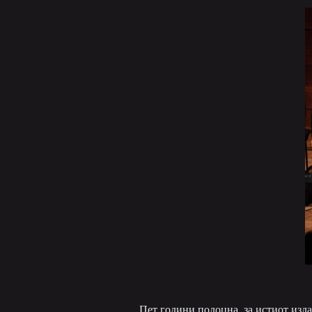
Пет години подоцна, за истиот изда