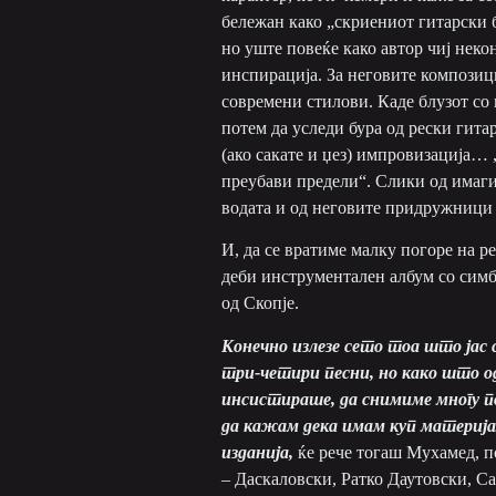
бележан како „скриениот гитарски б
но уште повеќе како автор чиј нек
инспирација. За неговите композици
современи стилови. Каде блузот со 
потем да уследи бура од рески гитар
(ако сакате и џез) импровизација…
преубави предели“. Слики од имаги
водата и од неговите придружници 
И, да се вратиме малку погоре на р
деби инструментален албум со симб
од Скопје.
Конечно излезе сето тоа што јас 
три-четири песни, но како што о
инсистираше, да снимиме многу п
да кажам дека имам куп материјал
изданија
,
ќе рече тогаш Мухамед, п
– Даскаловски, Ратко Даутовски, С