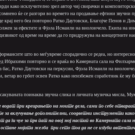
рди како исклучително зрел автор чиј свирачки и композиторски
сомнено ќе се разгори во времето на продавање ефтини звучни п
вде крај него беа повторно Ратко Даутовски, Благојче Пенов и Д
должен за ефектите и Фјола Исмаили на виолончело. Екипа на ин
дизвикот од време на време да го придружува на концертните нас
формансите што во меѓувреме спорадично се редеа, но интересно
д Ибрахими повторно и се враќа во Камерната сала на Филхармон
 бас, Ратко Даутовски на перкусии, Фјола Исмаили на виолонче
и, ветар во грбот освен Ратко како неизбежен соработник ќе му 
осакуваната поинаква звучна слика и личната музичка мисла, Му
е водат при креирањето на моите дела, сами по себе отвара
е за вклучување дополнителни, соодветни инструменти како 
да ги чуе за прв пат на овој мој настап во Камерната сала 
остане мојата желба при сето тоа да не се изгуби автенти