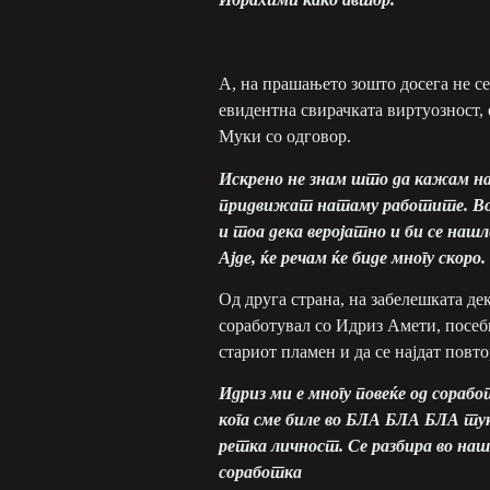
А, на прашањето зошто досега не се
евидентна свирачката виртуозност, 
Муки со одговор.
Искрено не знам што да кажам на 
придвижат натаму работите. Во ре
и тоа дека веројатно и би се нашл
Ајде, ќе речам ќе биде многу скоро.
Од друга страна, на забелешката д
соработувал со Идриз Амети, посеб
стариот пламен и да се најдат повт
Идриз ми е многу повеќе од сорабо
кога сме биле во БЛА БЛА БЛА туку
ретка личност. Се разбира во наш
соработка