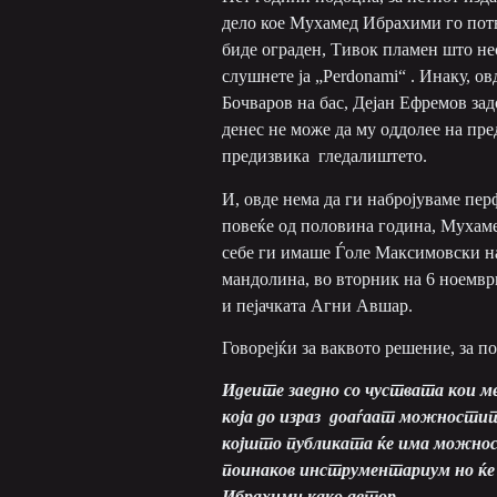
дело кое Мухамед Ибрахими го потв
биде ограден, Тивок пламен што не
слушнете ја „Perdonami“ . Инаку, о
Бочваров на бас, Дејан Ефремов за
денес не може да му оддолее на пре
предизвика гледалиштето.
И, овде нема да ги набројуваме пер
повеќе од половина година, Мухаме
себе ги имаше Ѓоле Максимовски на
мандолина, во вторник на 6 ноемвр
и пејачката Агни Авшар.
Говорејќи за ваквото решение, за п
Идеите заедно со чуствата кои м
која до израз доаѓаат можностит
којшто публиката ќе има можност 
поинаков инструментариум но ќе 
Ибрахими како автор.