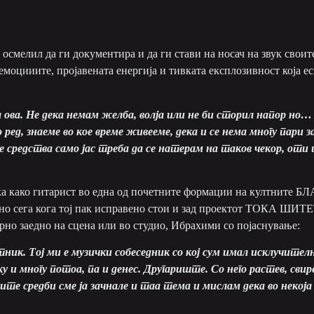
 осмелил да ги документира и да ги стави на носач на звук своит
емоцииите, пројавената енергија и тивката експлозивност која е
ова. Не дека немам желба, волја или не би сторил напор но…
д, знаеме во кое време живееме, дека и се нема многу пари
е средства само јас треба да се натерам на таков чекор, оти 
ека како гитарист во една од почетните формации на култните Б
но сега кога тој пак исправено стои и зад проектот ТОКА ШИТЕТ,
орно заедно на сцена или во студио, Ибрахими со појаснување:
тник. Тој ми е музички собеседник со кој сум имал исклучите
 и многу потоа, па и денес. Другариште. Со него растев, сви
ите средби сме ја зачнале и таа тема и мислам дека во некоја