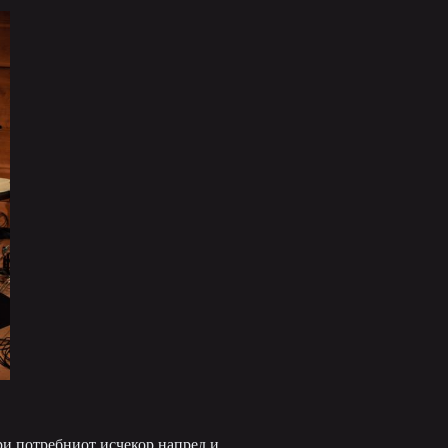
ори потребниот исчекор напред и