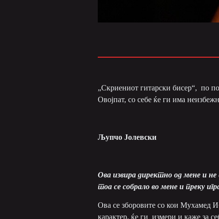
„Скриениот гитарски бисер“, по по
Овојпат, со себе ќе ги има неизбе
Љупчо Јолевски
Ова извира директно од мене и не 
тоа
се
собрал
о
во мене и преку
игр
Ова се зборовите со кои Мухамед И
карактер, ќе ги измери и каже за се