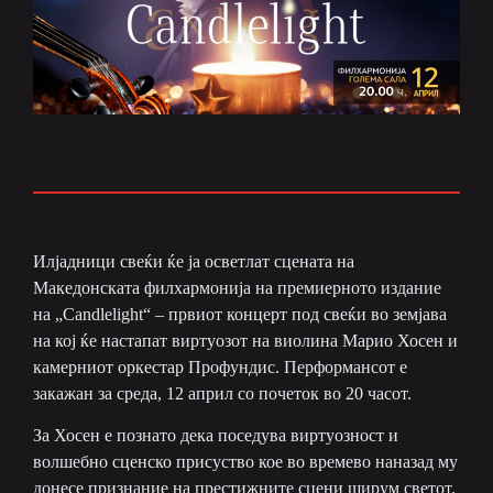
Илјадници свеќи ќе ја осветлат сцената на
Македонската филхармонија на премиерното издание
на „Candlelight“ – првиот концерт под свеќи во земјава
на кој ќе настапат виртуозот на виолина Марио Хосен и
камерниот оркестар Профундис. Перформансот е
закажан за среда, 12 април со почеток во 20 часот.
За Хосен е познато дека поседува виртуозност и
волшебно сценско присуство кое во времево наназад му
донесе признание на престижните сцени ширум светот.