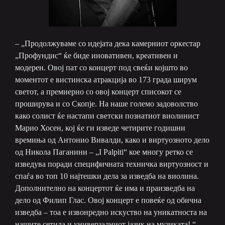
– „Продолжуваме со идејата дека камерниот оркестар
„Профундис“ ќе биде иновативен, креативен и
модерен. Овој пат со концерт под свеќи којшто во
моментот е вистинска атракција во 173 града ширум
светот, а премиерно со овој концерт списокот се
проширува и со Скопје. На наше големо задоволство
како солист ќе настапи светски познатиот виолинист
Марио Хосен, кој ќе ги изведе четирите годишни
времиња од Антонио Вивалди, како и виртуозното дело
од Никола Паганини – „I Palpiti“ кое многу ретко се
изведува поради специфичната техничка виртуозност и
спаѓа во топ 10 најтешки дела за изведба на виолина.
Дополнително на концертот ќе има и праизведба на
дело од Филип Глас. Овој концерт е повеќе од обична
изведба – тоа е извонредно искуство на уникатноста на
нашите сетила и универзалниот јазик на музиката! “,