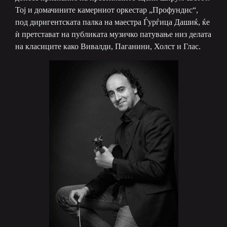
Тој и домачините камерниот оркестар „Профундис“,
под диригентската палка на маестра Ѓурѓица Дашиќ, ќе
ѝ претстават на публиката музичко патување низ делата
на класиците како Вивалди, Паганини, Холст и Глас.