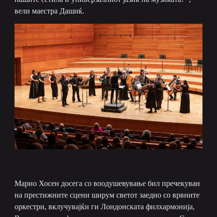
вели маестра Дашиќ.
Марио Хосен досега со воодушевување бил пречекуван
на престижните сцени ширум светот заедно со врвните
оркестри, вклучувајќи ги Лондонската филхармонија,