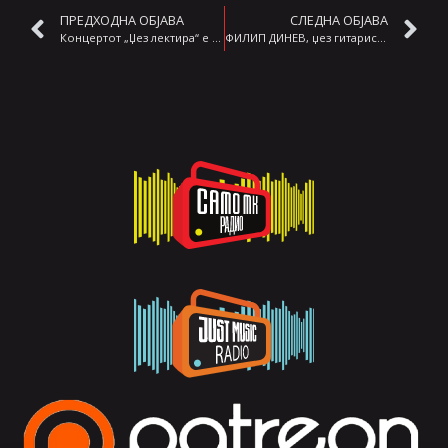
ПРЕДХОДНА ОБЈАВА
СЛЕДНА ОБЈАВА
Концертот „Џез лектира“ е моја комфорна зона! ИНТЕРВЈУ: Марија Димитријевиќ
ФИЛИП ДИНЕВ, џез гитарист: Музиката се менува како што и вие се менувате, за среќа или несреќа