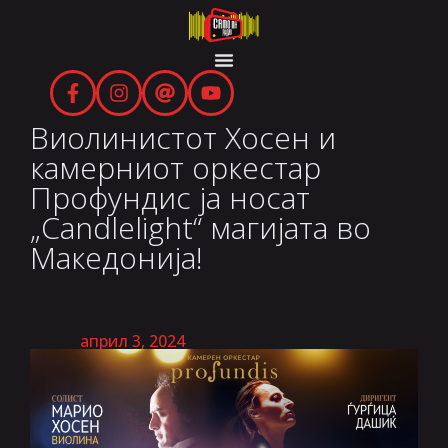
Виолинистот Хосен и
камерниот оркестар
Профундис ја носат
„Candlelight“ магијата во
Македонија!
април 3, 2024