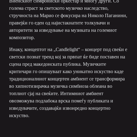
Виенскиот симфониски оркестар и многу други. Со
голема страст за светското музичко наследство,
стручноста на Марио се фокусира на Николо Паганини,
правејќи го еден од најистакнатите толкувачи и
авторитети за изведување на музиката на големиот
композитор.
Инаку, концептот на „Candlelight“ – концерт под свеќи е
светски познат тренд кој за првпат ќе биде поставен на
сцена пред македонската публика. Музичките
критичари го опишуваат како уникатно искуство каде
традиционалниот концертен амбиент се трансформира
во хипнотизирачка музичка симбиоза облеана во
топлиот сјај на свеќите. Интимниот амбиент
овозможува подлабока врска помеѓу публиката и
изведувачите, создавајќи извонредно концертно
искуство.